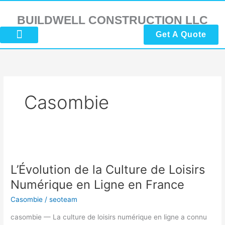
Skip
to
BUILDWELL CONSTRUCTION LLC
content
Get A Quote
About Us
Submit Reviews
Contact Us
Casombie
L’Évolution
de
L’Évolution de la Culture de Loisirs
la
Culture
Numérique en Ligne en France
de
Casombie
/
seoteam
Loisirs
Numérique
casombie — La culture de loisirs numérique en ligne a connu
en