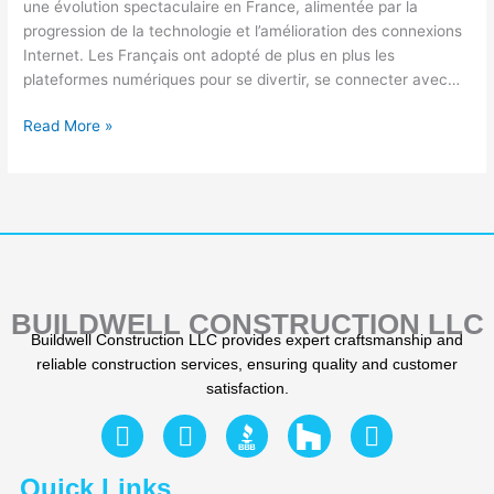
une évolution spectaculaire en France, alimentée par la
Ligne
progression de la technologie et l’amélioration des connexions
en
Internet. Les Français ont adopté de plus en plus les
France
plateformes numériques pour se divertir, se connecter avec…
Read More »
BUILDWELL CONSTRUCTION LLC
Buildwell Construction LLC provides expert craftsmanship and
reliable construction services, ensuring quality and customer
satisfaction.
F
Y
I
a
e
n
c
l
s
Quick Links